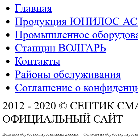
Главная
Продукция ЮНИЛОС АС
Промышленное оборудов
Станции ВОЛГАРЬ
Контакты
РАСЧЕТ СМЕТЫ ОНЛАЙН!
Районы обслуживания
Соглашение о конфиденц
2012 - 2020 © СЕПТИК 
ОФИЦИАЛЬНЫЙ САЙТ
Политика обработки персональных данных
·
Согласие на обработку персо