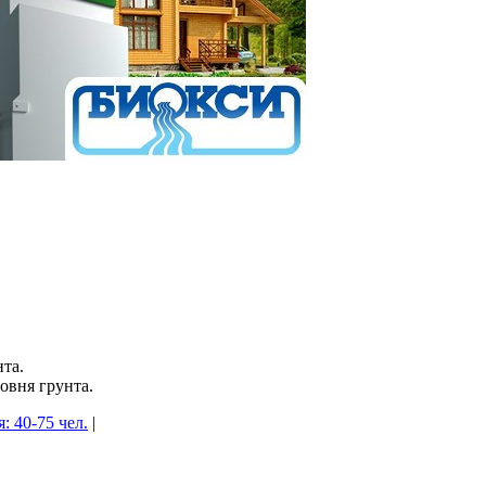
нта.
ровня грунта.
: 40-75 чел.
|