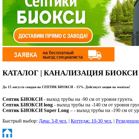
КАТАЛОГ | КАНАЛИЗАЦИЯ БИОКСИ
До 15 августа
скидки на СЕПТИК БИОКСИ -
15%
. Действует акция на
монтаж!
Септик БИОКСИ
- выход трубы на -90 см от уровня грунта.
Септик БИОКСИ long
- выход трубы на -140 см от уровня гру
Септик БИОКСИ Super Long
– - выход трубы на -190 см от у
Быстрый выбор:
Дача: 3-8 чел.
|
Коттедж: 10-30 чел.
|
Резиденция