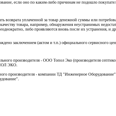
дование, если оно по каким-либо причинам не подошло покупате
ать возврата уплаченной за товар денежной суммы или потребов
качеству товара, например, обнаружения неустранимых недостатк
еоднократно, либо проявляются вновь после их устранения, и д
ждено заключением (актом и т.п.) официального сервисного цен
ального производителя - ООО Топол Эко (производителя септ
ОПОЛ ЭКО.
ного производителя - компании ТД "Инженерное Оборудование
удование".