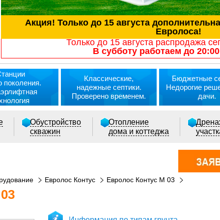
Акция! Только до 15 августа дополнительн
Евролоса!
Только до 15 августа распродажа се
В субботу работаем до 20:00
Станции
Классические,
Бюджетные се
о поколения.
надежные септики.
Недорогие реш
аэрлифтная
Проверено временем.
дачи.
хнология
е
Обустройство
Отопление
Дрена
скважин
дома и коттеджа
участ
рудование
Евролос Контус
Евролос Контус M 03
03
Информация по типам грунта