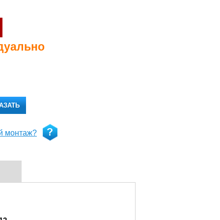
дуально
АЗАТЬ
й монтаж?