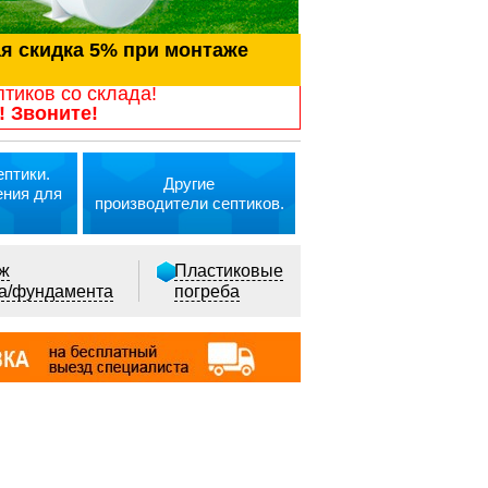
ая скидка 5% при монтаже
птиков со склада!
! Звоните!
птики.
Другие
ения для
производители септиков.
ж
Пластиковые
ка/фундамента
погреба