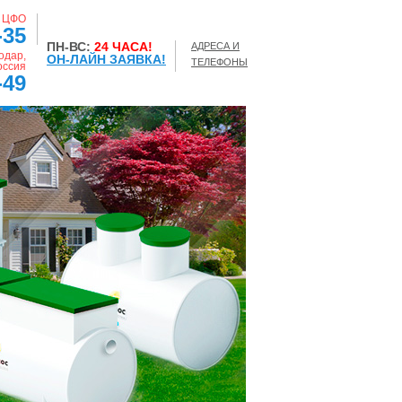
, ЦФО
-35
ПН-ВС:
24 ЧАСА!
АДРЕСА И
одар,
ОН-ЛАЙН ЗАЯВКА!
ТЕЛЕФОНЫ
оссия
-49