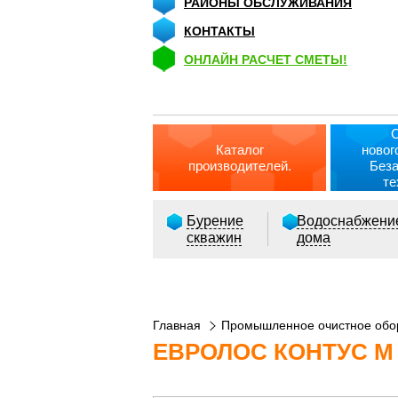
РАЙОНЫ ОБСЛУЖИВАНИЯ
КОНТАКТЫ
ОНЛАЙН РАСЧЕТ СМЕТЫ!
Каталог
новог
производителей.
Без
те
Бурение
Водоснабжени
скважин
дома
Главная
Промышленное очистное обо
ЕВРОЛОС КОНТУС M 