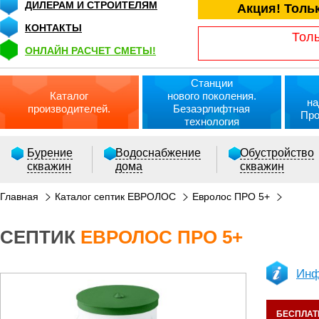
ДИЛЕРАМ И СТРОИТЕЛЯМ
Акция! Толь
КОНТАКТЫ
Толь
ОНЛАЙН РАСЧЕТ СМЕТЫ!
Станции
Каталог
нового поколения.
на
производителей.
Безаэрлифтная
Про
технология
Бурение
Водоснабжение
Обустройство
скважин
дома
скважин
Главная
Каталог септик ЕВРОЛОС
Евролос ПРО 5+
СЕПТИК
ЕВРОЛОС ПРО 5+
РАСЧЕТ СМЕТЫ ОНЛАЙН!
Инф
БЕСПЛАТ