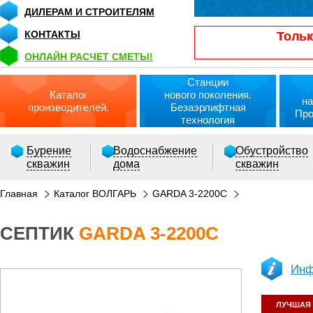
ДИЛЕРАМ И СТРОИТЕЛЯМ
КОНТАКТЫ
Тольк
ОНЛАЙН РАСЧЕТ СМЕТЫ!
Станции
Каталог
нового поколения.
на
производителей.
Безаэрлифтная
Про
технология
Бурение
Водоснабжение
Обустройство
скважин
дома
скважин
Главная
Каталог ВОЛГАРЬ
GARDA 3-2200C
СЕПТИК
GARDA 3-2200C
РАСЧЕТ СМЕТЫ ОНЛАЙН!
Инф
ЛУЧШАЯ 