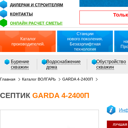
ДИЛЕРАМ И СТРОИТЕЛЯМ
КОНТАКТЫ
Тольк
ОНЛАЙН РАСЧЕТ СМЕТЫ!
Станции
Каталог
нового поколения.
на
производителей.
Безаэрлифтная
Про
технология
Бурение
Водоснабжение
Обустройство
скважин
дома
скважин
Главная
Каталог ВОЛГАРЬ
GARDA 4-2400П
СЕПТИК
GARDA 4-2400П
РАСЧЕТ СМЕТЫ ОНЛАЙН!
Инф
ЛУЧШАЯ 