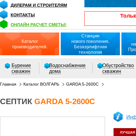
ДИЛЕРАМ И СТРОИТЕЛЯМ
КОНТАКТЫ
Тольк
ОНЛАЙН РАСЧЕТ СМЕТЫ!
Станции
Каталог
нового поколения.
на
производителей.
Безаэрлифтная
Про
технология
Бурение
Водоснабжение
Обустройство
скважин
дома
скважин
Главная
Каталог ВОЛГАРЬ
GARDA 5-2600C
СЕПТИК
GARDA 5-2600C
РАСЧЕТ СМЕТЫ ОНЛАЙН!
Инф
ЛУЧШАЯ 