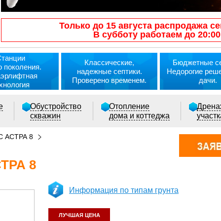
Только до 15 августа распродажа се
В субботу работаем до 20:00
Станции
Классические,
Бюджетные се
о поколения.
надежные септики.
Недорогие реш
аэрлифтная
Проверено временем.
дачи.
хнология
е
Обустройство
Отопление
Дрена
скважин
дома и коттеджа
участ
 АСТРА 8
ТРА 8
Информация по типам грунта
ЛУЧШАЯ ЦЕНА