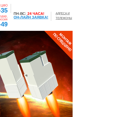
, ЦФО
-35
ПН-ВС:
24 ЧАСА!
АДРЕСА И
одар,
ОН-ЛАЙН ЗАЯВКА!
ТЕЛЕФОНЫ
оссия
-49