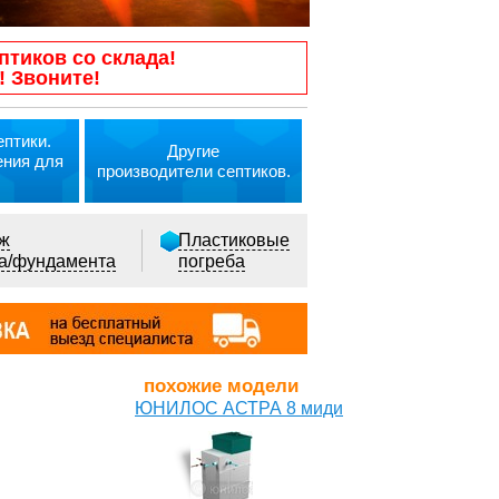
птиков со склада!
! Звоните!
птики.
Другие
ения для
производители септиков.
ж
Пластиковые
ка/фундамента
погреба
похожие модели
ЮНИЛОС АСТРА 8 миди